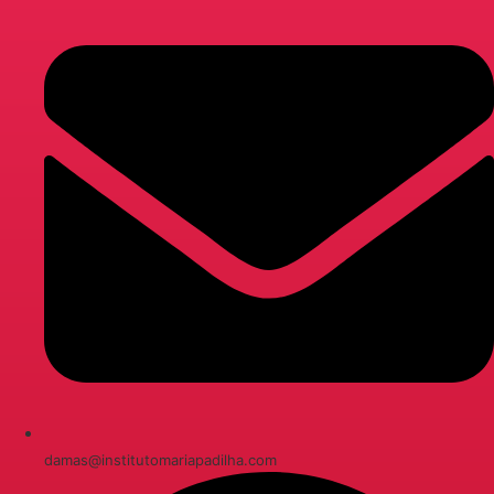
damas@institutomariapadilha.com