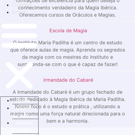
formações de excelência para quem deseja o
Contato
conhecimento verdadeiro da Magia Ibérica.
Entrar
Oferecemos cursos de Oráculos e Magias.
Escola de Magia
O Instituto Maria Padilha é um centro de estudo
que oferece aulas de magia. Aprenda os segredos
da magia com os mestres do Instituto e
surpreenda-se com o que é capaz de fazer!
Irmandade do Cabaré
A Irmandade do Cabaré é um grupo fechado de
estudo dedicado à Magia Ibérica de Maria Padilha.
Home
Nosso foco é o estudo e prática , utilizando a
Quem
magia como uma força natural direcionada para o
Somos
bem e a harmonia.
Nossos
Cursos