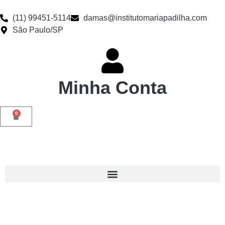
(11) 99451-5114
damas@institutomariapadilha.com
São Paulo/SP
Minha Conta
0