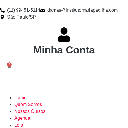
(11) 99451-5114
damas@institutomariapadilha.com
São Paulo/SP
Minha Conta
0
Home
Quem Somos
Nossos Cursos
Agenda
Loja