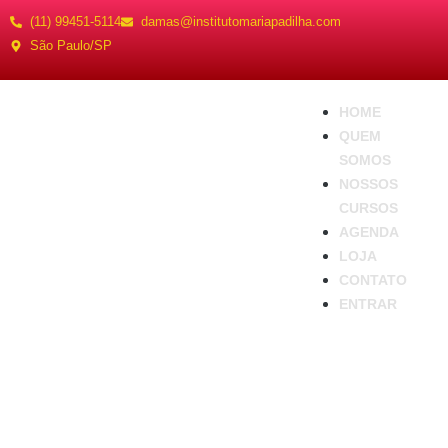
(11) 99451-5114
damas@institutomariapadilha.com
São Paulo/SP
HOME
QUEM
SOMOS
NOSSOS
CURSOS
AGENDA
LOJA
CONTATO
ENTRAR