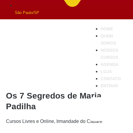
São Paulo/SP
HOME
QUEM
SOMOS
NOSSOS
CURSOS
AGENDA
LOJA
CONTATO
ENTRAR
Os 7 Segredos de Maria
Padilha
Cursos Livres e Online
,
Irmandade do Cabaré