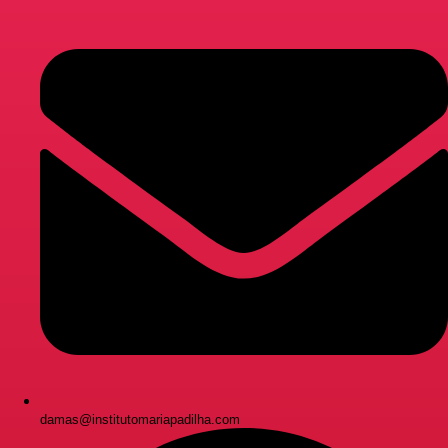
damas@institutomariapadilha.com