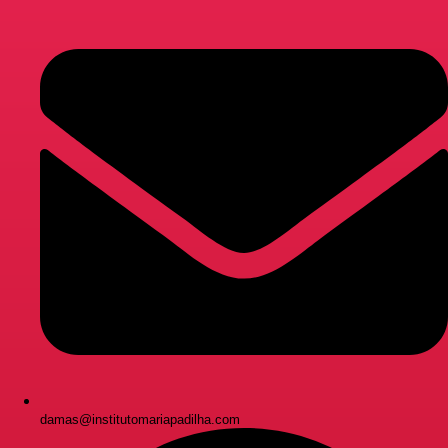
damas@institutomariapadilha.com